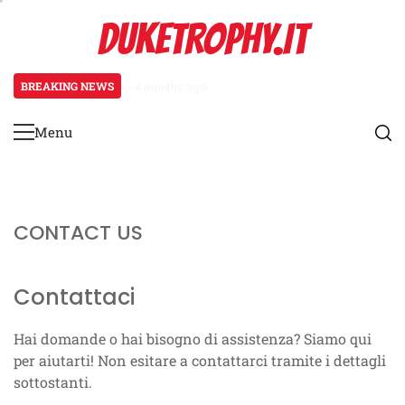
Skip
DUKETROPHY.IT
to
content
BREAKING NEWS
4 months ago
Esercizi di Pratica per la Difesa 
Menu
Primary
Menu
CONTACT US
Contattaci
Hai domande o hai bisogno di assistenza? Siamo qui
per aiutarti! Non esitare a contattarci tramite i dettagli
sottostanti.