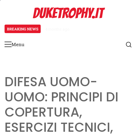
Skip
DUKETROPHY.IT
to
content
BREAKING NEWS
4 months ago
Meccanismi di feedback per i giov
Menu
Primary
Menu
DIFESA UOMO-
UOMO: PRINCIPI DI
COPERTURA,
ESERCIZI TECNICI,