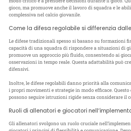
modo critico e a prendere decisioni durante il gioco. Q
gioco, ma promuove anche il lavoro di squadra e le abili
complessiva nel calcio giovanile.
Come la difesa regolabile si differenzia dalle
Le difese tradizionali spesso si basano su formazioni fis
capacità di una squadra di rispondere a situazioni di gi
promuove un approccio più fluido, consentendo ai giocat
osservazioni in tempo reale. Questa adattabilità può cre
difensivi.
Inoltre, le difese regolabili danno priorità alla comunic
i propri movimenti e strategie in modo efficace. Questo d
possono seguire istruzioni rigide senza considerare il c
Ruoli di allenatori e giocatori nell’implement
Gli allenatori svolgono un ruolo cruciale nell’implemen
giocatori i principi di flessibilità e comunicazione. De