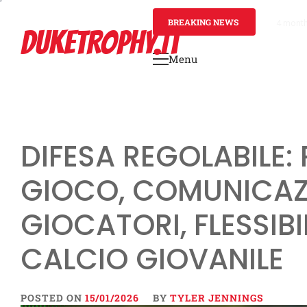
Skip
to
BREAKING NEWS
4 mont
DUKETROPHY.IT
content
Menu
Primary
Menu
DIFESA REGOLABILE:
GIOCO, COMUNICAZ
GIOCATORI, FLESSIBI
CALCIO GIOVANILE
POSTED ON
15/01/2026
BY
TYLER JENNINGS