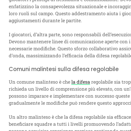
enfatizzino la consapevolezza situazionale e incoraggin
loro ruoli sul campo. Questo addestramento aiuta i gioca
aggiustamenti durante le partite.
I giocatori, d’altra parte, sono responsabili dell’esecuzio
Devono mantenere linee di comunicazione aperte con 
necessarie modifiche. Questo sforzo collaborativo assic
d’onda, massimizzando l’efficacia della difesa regolabil
Comuni malintesi sulla difesa regolabile
Un comune malinteso è che
la difesa
regolabile sia tro
richieda un livello di comprensione più elevato, con un’
possono imparare e implementare con successo queste st
gradualmente le modifiche può rendere questo approccio
Un altro malinteso è che la difesa regolabile sia efficac
beneficiare squadre a tutti i livelli promuovendo l’adatta
possono acquisire esperienza preziosa praticando quest