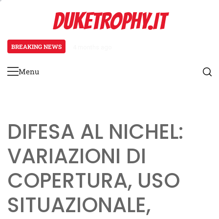
Skip
DUKETROPHY.IT
to
content
BREAKING NEWS
4 months ago
Meccanismi di feedback per i giov
Menu
Primary
Menu
DIFESA AL NICHEL:
VARIAZIONI DI
COPERTURA, USO
SITUAZIONALE,