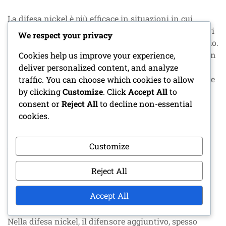
La difesa nickel è più efficace in situazioni in cui
l’offensiva è probabile che passi, come durante scenari
We respect your privacy
di lunghe yard o quando è in svantaggio nel punteggio.
Gli allenatori utilizzano spesso la formazione nickel in
Cookies help us improve your experience,
situazioni di terzo down per massimizzare l’efficacia
deliver personalized content, and analyze
difensiva. Comprendere il contesto del gioco è cruciale
traffic. You can choose which cookies to allow
per determinare quando impiegare questa strategia.
by clicking
Customize
. Click
Accept All
to
consent or
Reject All
to decline non-essential
Nel football giovanile, dove le offensive possono
cookies.
variare ampiamente nel loro approccio, gli allenatori
dovrebbero essere pronti a passare tra difese nickel e
Customize
base in base alla formazione e alle tendenze della
squadra avversaria. Questa adattabilità può avere un
Reject All
impatto significativo sull’esito di una partita.
Accept All
Ruoli Chiave del Personale
Nella difesa nickel, il difensore aggiuntivo, spesso