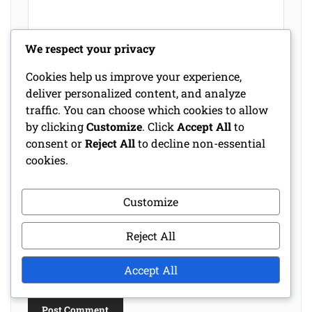
We respect your privacy
Cookies help us improve your experience,
Name
*
deliver personalized content, and analyze
traffic. You can choose which cookies to allow
by clicking
Customize
. Click
Accept All
to
Email
*
consent or
Reject All
to decline non-essential
cookies.
Website
Customize
Reject All
Save my name, email, and website in this
browser for the next time I comment.
Accept All