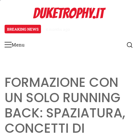
Skip
DUKETROPHY.IT
to
content
BREAKING NEWS
4 months ago
Meccanismi di feedback per i giov
Menu
Primary
Menu
FORMAZIONE CON
UN SOLO RUNNING
BACK: SPAZIATURA,
CONCETTI DI