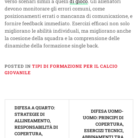
verso scenari simili a quelli
di gioco
. Gli allenatori
devono monitorare gli errori comuni, come
posizionamenti errati o mancanza di comunicazione, e
fornire feedback immediato. Esercizi efficaci non solo
migliorano le abilità individuali, ma migliorano anche
la coesione della squadra e la comprensione delle
dinamiche della formazione single back.
POSTED IN
TIPI DI FORMAZIONE PER IL CALCIO
GIOVANILE
Post
DIFESA A QUARTO:
navigation
DIFESA UOMO-
STRATEGIE DI
UOMO: PRINCIPI DI
ALLINEAMENTO,
COPERTURA,
RESPONSABILITÀ DI
ESERCIZI TECNICI,
COPERTURA,
ABBINAMENTI TRA