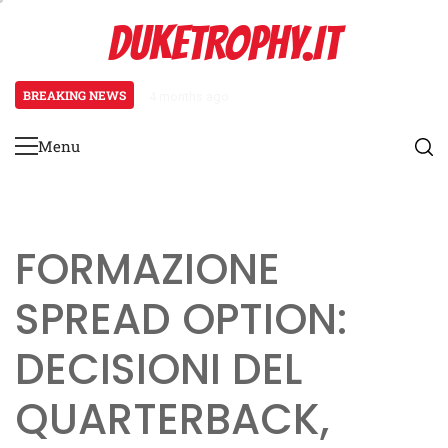
Skip
DUKETROPHY.IT
to
content
BREAKING NEWS
4 months ago
Meccanismi di feedback per i giov
Menu
Primary
Menu
FORMAZIONE
SPREAD OPTION:
DECISIONI DEL
QUARTERBACK,