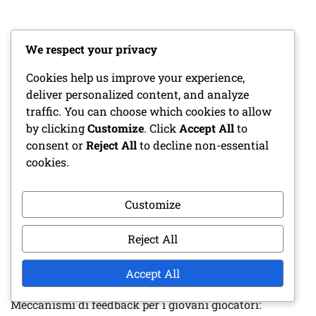
We respect your privacy
LINK
Cookies help us improve your experience,
deliver personalized content, and analyze
La nostra storia
traffic. You can choose which cookies to allow
by clicking
Customize
. Click
Accept All
to
Mettiti in contatto
consent or
Reject All
to decline non-essential
cookies.
Archivio del blog
Customize
ARTICOLI RECENTI
Reject All
Esercizi di Pratica per la Difesa Giovanile: Sviluppo
Accept All
delle abilità, Lavoro di squadra, Esercizi situazionali
Meccanismi di feedback per i giovani giocatori: