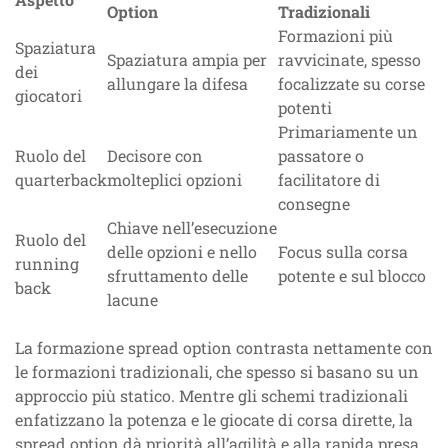
Option
Tradizionali
Formazioni più
Spaziatura
Spaziatura ampia per
ravvicinate, spesso
dei
allungare la difesa
focalizzate su corse
giocatori
potenti
Primariamente un
Ruolo del
Decisore con
passatore o
quarterback
molteplici opzioni
facilitatore di
consegne
Chiave nell’esecuzione
Ruolo del
delle opzioni e nello
Focus sulla corsa
running
sfruttamento delle
potente e sul blocco
back
lacune
La formazione spread option contrasta nettamente con
le formazioni tradizionali, che spesso si basano su un
approccio più statico. Mentre gli schemi tradizionali
enfatizzano la potenza e le giocate di corsa dirette, la
spread option dà priorità all’agilità e alla rapida presa