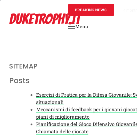
Skip
to
BREAKING NEWS
4 mont
DUKETROPHY.IT
content
Menu
Primary
Menu
SITEMAP
Posts
Esercizi di Pratica per la Difesa Giovanile: S
situazionali
Meccanismi di feedback per i giovani giocator
piani di miglioramento
Pianificazione del Gioco Difensivo Giovanile
Chiamata delle giocate