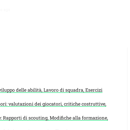
hs ago
Meccanismi di feedback per i giovani giocatori: valutazioni dei 
viluppo delle abilità, Lavoro di squadra, Esercizi
i: valutazioni dei giocatori, critiche costruttive,
: Rapporti di scouting, Modifiche alla formazione,