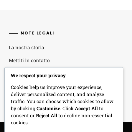
NOTE LEGALI
La nostra storia
Mettiti in contatto
La tua privacy
We respect your privacy
Termini di servizio
Cookies help us improve your experience,
deliver personalized content, and analyze
Preferenze sui cookie
traffic. You can choose which cookies to allow
by clicking
Customize
. Click
Accept All
to
consent or
Reject All
to decline non-essential
cookies.