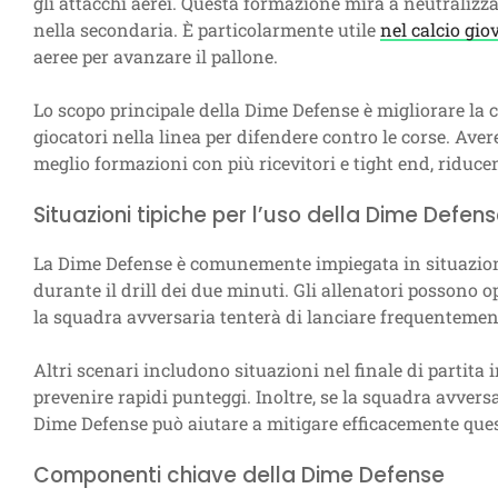
gli attacchi aerei. Questa formazione mira a neutralizza
nella secondaria. È particolarmente utile
nel calcio gio
aeree per avanzare il pallone.
Lo scopo principale della Dime Defense è migliorare l
giocatori nella linea per difendere contro le corse. Ave
meglio formazioni con più ricevitori e tight end, riducen
Situazioni tipiche per l’uso della Dime Defen
La Dime Defense è comunemente impiegata in situazion
durante il drill dei due minuti. Gli allenatori posson
la squadra avversaria tenterà di lanciare frequentement
Altri scenari includono situazioni nel finale di partita i
prevenire rapidi punteggi. Inoltre, se la squadra avversar
Dime Defense può aiutare a mitigare efficacemente que
Componenti chiave della Dime Defense