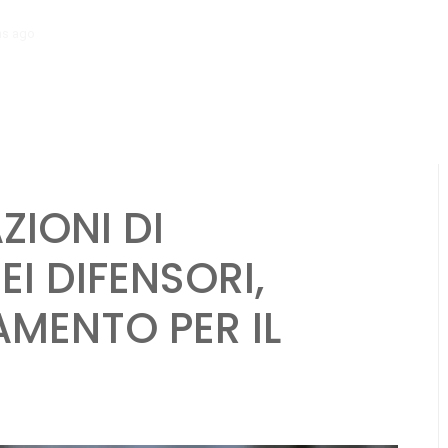
hs ago
Meccanismi di feedback per i giovani giocatori: valutazioni dei 
ZIONI DI
I DIFENSORI,
AMENTO PER IL