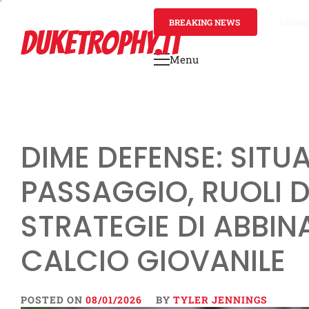
Skip
to
BREAKING NEWS
4 mont
DUKETROPHY.IT
content
Menu
Primary
Menu
DIME DEFENSE: SITUA
PASSAGGIO, RUOLI DE
STRATEGIE DI ABBIN
CALCIO GIOVANILE
POSTED ON
08/01/2026
BY
TYLER JENNINGS