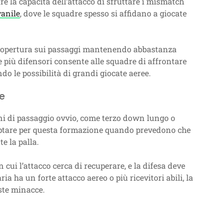
re la capacità dell’attacco di sfruttare i mismatch
vanile
, dove le squadre spesso si affidano a giocate
a copertura sui passaggi mantenendo abbastanza
re più difensori consente alle squadre di affrontare
do le possibilità di grandi giocate aeree.
se
i di passaggio ovvio, come terzo down lungo o
o optare per questa formazione quando prevedono che
e la palla.
n cui l’attacco cerca di recuperare, e la difesa deve
ia ha un forte attacco aereo o più ricevitori abili, la
ste minacce.