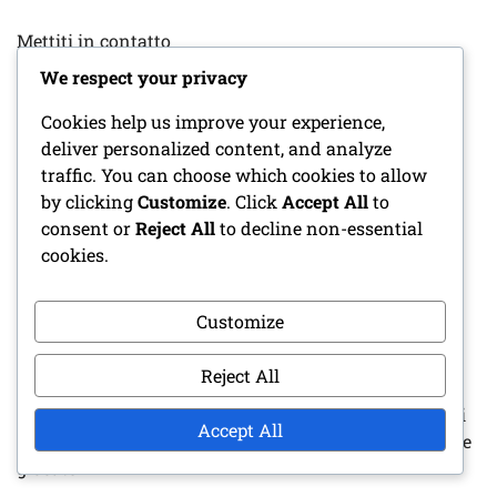
Mettiti in contatto
We respect your privacy
Archivio del blog
Cookies help us improve your experience,
deliver personalized content, and analyze
traffic. You can choose which cookies to allow
ARTICOLI RECENTI
by clicking
Customize
. Click
Accept All
to
consent or
Reject All
to decline non-essential
Esercizi di Pratica per la Difesa Giovanile: Sviluppo
cookies.
delle abilità, Lavoro di squadra, Esercizi situazionali
Meccanismi di feedback per i giovani giocatori:
Customize
valutazioni dei giocatori, critiche costruttive, piani di
miglioramento
Reject All
Pianificazione del Gioco Difensivo Giovanile: Rapporti
Accept All
di scouting, Modifiche alla formazione, Chiamata delle
giocate