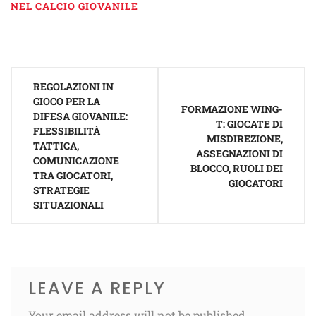
NEL CALCIO GIOVANILE
Post
REGOLAZIONI IN
navigation
GIOCO PER LA
FORMAZIONE WING-
DIFESA GIOVANILE:
T: GIOCATE DI
FLESSIBILITÀ
MISDIREZIONE,
TATTICA,
ASSEGNAZIONI DI
COMUNICAZIONE
BLOCCO, RUOLI DEI
TRA GIOCATORI,
GIOCATORI
STRATEGIE
SITUAZIONALI
LEAVE A REPLY
Your email address will not be published.