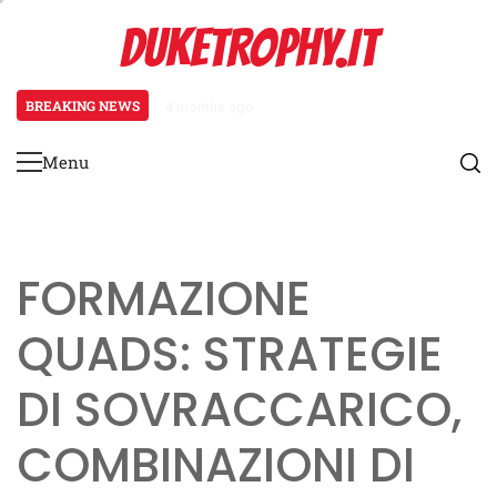
Skip
DUKETROPHY.IT
to
content
BREAKING NEWS
4 months ago
Meccanismi di feedback per i giov
Menu
Primary
Menu
FORMAZIONE
QUADS: STRATEGIE
DI SOVRACCARICO,
COMBINAZIONI DI