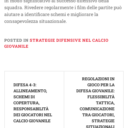
in modo significativo al successo difensivo della
squadra. Rivedere regolarmente i film delle partite può
aiutare a identificare schemi e migliorare la
consapevolezza situazionale.
POSTED IN
STRATEGIE DIFENSIVE NEL CALCIO
GIOVANILE
Post
REGOLAZIONI IN
navigation
DIFESA 4-3:
GIOCO PER LA
ALLINEAMENTO,
DIFESA GIOVANILE:
SCHEMI DI
FLESSIBILITÀ
COPERTURA,
TATTICA,
RESPONSABILITÀ
COMUNICAZIONE
DEI GIOCATORI NEL
TRA GIOCATORI,
CALCIO GIOVANILE
STRATEGIE
SITUAZIONALI