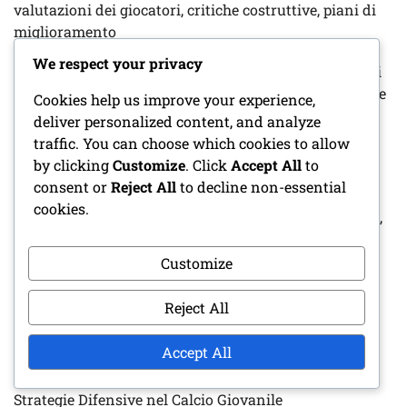
valutazioni dei giocatori, critiche costruttive, piani di
miglioramento
We respect your privacy
Pianificazione del Gioco Difensivo Giovanile: Rapporti
di scouting, Modifiche alla formazione, Chiamata delle
Cookies help us improve your experience,
giocate
deliver personalized content, and analyze
traffic. You can choose which cookies to allow
Pro Set Formation: Versatilità, Allineamento dei
by clicking
Customize
. Click
Accept All
to
giocatori, Strategie offensive
consent or
Reject All
to decline non-essential
cookies.
Offset I Formation: Posizionamento del running back,
Variazioni di gioco, Schemi di blocco
Customize
Reject All
CATEGORIE
Accept All
Consigli di coaching per la difesa nel calcio giovanile
Strategie Difensive nel Calcio Giovanile