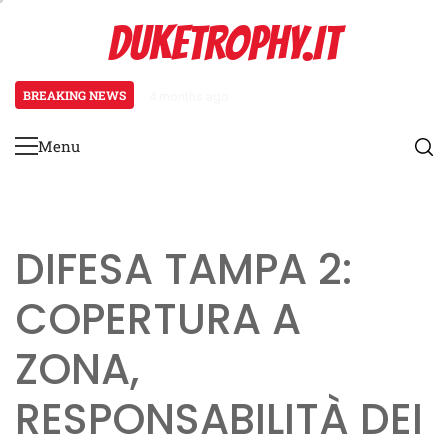
Skip
DUKETROPHY.IT
to
content
BREAKING NEWS
4 months ago
Meccanismi di feedback per i giov
Menu
Primary
Menu
DIFESA TAMPA 2:
COPERTURA A
ZONA,
RESPONSABILITÀ DEI