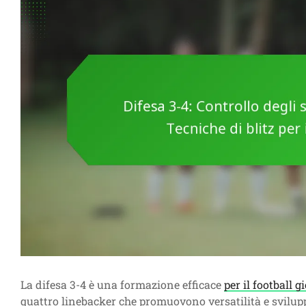
La difesa 3-4 è una formazione efficace
per il football g
quattro linebacker che promuovono versatilità e svilupp