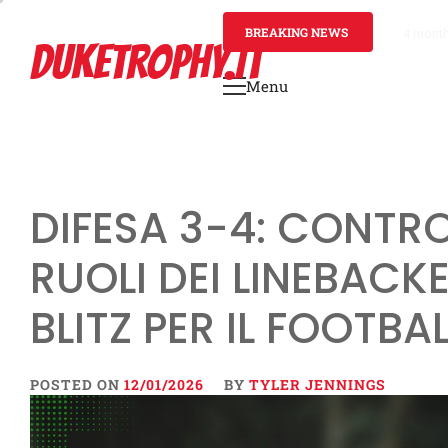
Skip
to
BREAKING NEWS
4 mont
DUKETROPHY.IT
content
Menu
Primary
Menu
DIFESA 3-4: CONTRO
RUOLI DEI LINEBACKE
BLITZ PER IL FOOTBA
POSTED ON
12/01/2026
BY
TYLER JENNINGS