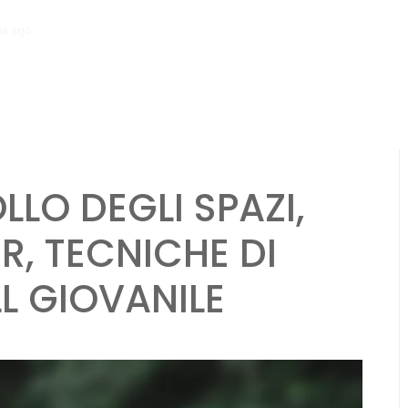
hs ago
Meccanismi di feedback per i giovani giocatori: valutazioni dei 
LLO DEGLI SPAZI,
R, TECNICHE DI
LL GIOVANILE