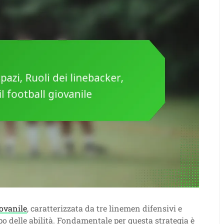
iovanile
, caratterizzata da tre linemen difensivi e
o delle abilità. Fondamentale per questa strategia è